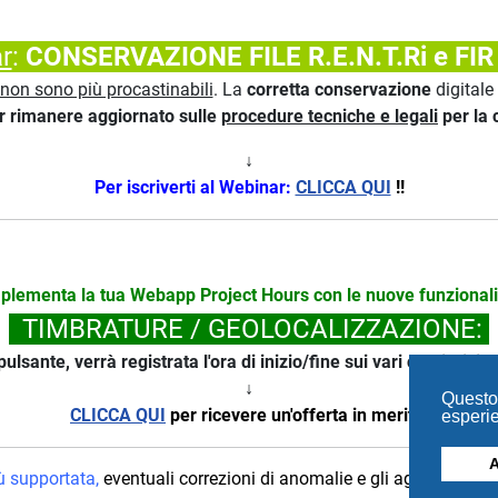
r
:
CONSERVAZIONE FILE R.E.N.T.Ri e FIR 
non sono più procastinabili
. La
corretta conservazione
digitale
r rimanere aggiornato sulle
procedure tecniche e legali
per la 
↓
Per iscriverti al Webinar:
CLICCA QUI
!
!
plementa la tua Webapp Project Hours con le nuove funzionali
TIMBRATURE / GEOLOCALIZZAZIONE:
sante, verrà registrata l'ora di inizio/fine sui vari cantieri, i
↓
Questo 
CLICCA QUI
per ricevere un'offerta in merito
!
esperie
A
ù supportata,
eventuali correzioni di anomalie e gli aggiornament