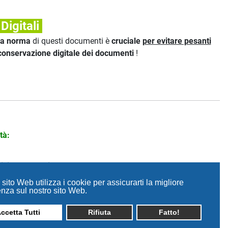
Digitali
a norma
di questi documenti è
cruciale
per evitare pesanti
conservazione digitale dei documenti
!
tà:
ndividuandone il luogo esatto!
sito Web utilizza i cookie per assicurarti la migliore
nza sul nostro sito Web.
ccetta Tutti
Rifiuta
Fatto!
i fiscali saranno riportati esclusivamente sull'ultima