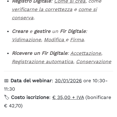
Registro Digitale
:
Come si crea
, come
verificarne la correttezza
e
come si
conserva
.
Creare
e
gestire
un
Fir Digitale
:
Vidimazione
,
Modifica
e
Firma
.
Ricevere un Fir Digitale
:
Accettazione
,
Registrazione automatica
,
Conservazione
📅
Data del webinar
:
30/01/2026
ore 10:30-
11:30
🏷️
Costo iscrizione
:
€ 35,00 + IVA
(bonificare
€ 42,70)