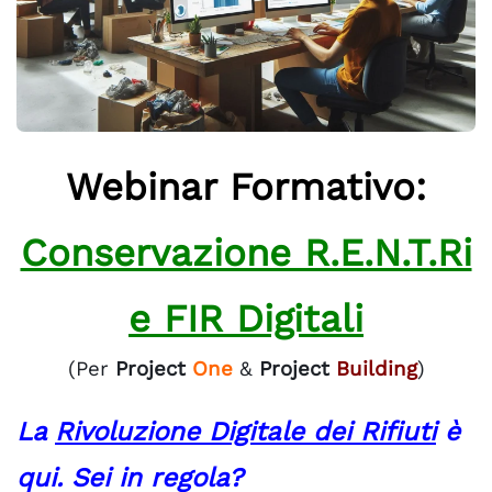
Webinar Formativo:
Conservazione R.E.N.T.Ri
e FIR Digitali
(Per
Project
One
&
Project
Building
)
La
Rivoluzione Digitale dei Rifiuti
è
qui. Sei in regola?