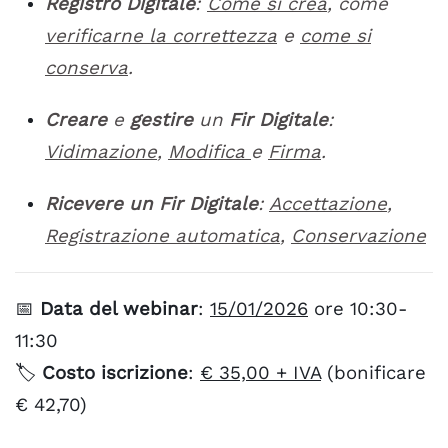
Registro Digitale
:
Come si crea
, come
verificarne la correttezza
e
come si
conserva
.
Creare
e
gestire
un
Fir Digitale
:
Vidimazione
,
Modifica
e
Firma
.
Ricevere un Fir Digitale
:
Accettazione
,
Registrazione automatica
,
Conservazione
📅
Data del webinar
:
15/01/2026
ore 10:30-
11:30
🏷️
Costo iscrizione
:
€ 35,00 + IVA
(bonificare
€ 42,70)